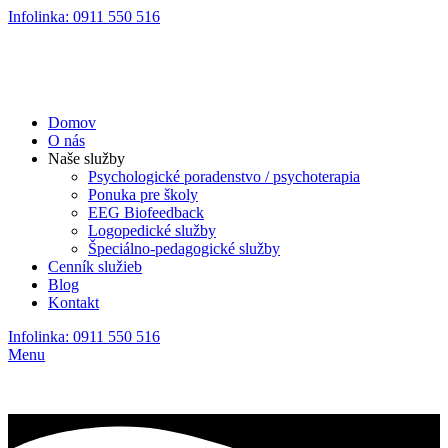
Infolinka: 0911 550 516
×
Domov
O nás
Naše služby
Psychologické poradenstvo / psychoterapia
Ponuka pre školy
EEG Biofeedback
Logopedické služby
Špeciálno-pedagogické služby
Cenník služieb
Blog
Kontakt
Infolinka: 0911 550 516
Menu