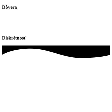
Marketing
Zdieľaním
Dôvera
svojich
záujmov a
správania
počas návštevy
našej stránky
zvyšujete šancu
Diskrétnosť
na zobrazenie
kvalitnejšie
prispôsobeného
obsahu a
ponúk.