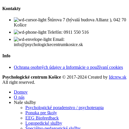
Kontakty
Štúrova 7 (bývalá budova Allianz ), 042 70
Košice
Telefón: 0911 550 516
Email:
info@psychologickecentrumkosice.sk
Info
Ochrana osobných údajov a Informácie o používaní cookies
Psychologické centrum Košice
©
2017-2024 Created by
Idcrew.sk
All right reserved.
Domov
O nás
Naše služby
Psychologické poradenstvo / psychoterapia
Ponuka pre školy
EEG Biofeedback
Logopedické služby
Špeciálno-pedagogické služby