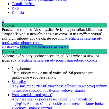
Cenník služieb
Blog
Kontakt
×
Cookies
Používame cookies. Ak si myslíte, že je to v poriadku, kliknite na
"Prijať všetko". Kliknutím na "Nastavenia" si tiež môžete vybrať,
aký druh súborov cookie chcete povoliť.
Prečítajte si naše zásady
používania súborov cookie
Nastavenia
Odmietnuť všetko
Prijať všetko
Cookies
Vyberte, aké súbory cookie chcete prijať. Váš výber sa uloží na
jeden rok.
Prečítajte si naše zásady používania súborov cookie
Nevyhnutné
Tieto súbory cookie nie sú voliteľné. Sú potrebné pre
fungovanie webovej stránky.
Štatistiky
Aby sme mohli zlepšiť funkčnosť a štruktúru webovej stránky
na základe spôsobu používania webovej stránky.
Používateľská spokojnosť
Aby naša stránka počas vašej návštevy fungovala čo
najlepšie. Ak tieto súbory cookie odmietnete, niektoré funkcie
z webovej stránky zmiznú.