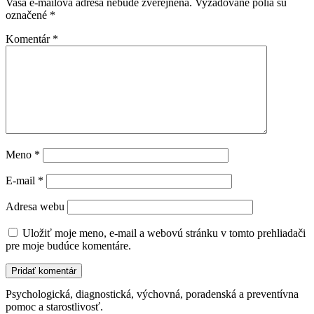
Vaša e-mailová adresa nebude zverejnená.
Vyžadované polia sú
označené
*
Komentár
*
Meno
*
E-mail
*
Adresa webu
Uložiť moje meno, e-mail a webovú stránku v tomto prehliadači
pre moje budúce komentáre.
Psychologická, diagnostická, výchovná, poradenská a preventívna
pomoc a starostlivosť.