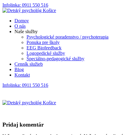
Infolinka: 0911 550 516
Domov
O nás
Naše služby
Psychologické poradenstvo / psychoterapia
Ponuka pre školy
EEG Biofeedback
Logopedické služby
Špeciálno-pedagogické služby
Cenník služieb
Blog
Kontakt
Infolinka: 0911 550 516
Pridaj komentár