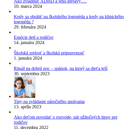
Ako zvládnuť ADHD a jeho prejavy….
10. marca 2024
Kedy sa obrátiť na školského logopéda a kedy na klinického
logopéda ?
29. februára 2024
Emócie detí a rodičov
14. januára 2024
Školská zrelosť a školská pripravenosť
1. januára 2024
Rituál na dobrú noc – spánok, na ktorý sa dieťa teší
30. septembra 2023
Tipy na zvládanie náročného správania
13. apríla 2023
Ako deťom povedať o rozvode- pár užitočných tipov pre
rodičov
11. decembra 2022