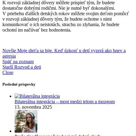
K rozvoji základnej dôvery môžete prispieť tým, že budete
dostatočne dobrými rodičmi. Nie je nutné byť dokonalými.
V priebehu ďalších detských rokov môžete svojim deťom pomôcť
v rozvoji základnej dôvery tým, že budete ochotne s nimi
komunikovať o ich neistotách, strachu zo zlyhania, že budete
ochotní im načúvať bez hodnotenia.
Novšie
Moje dieťa sa bije. Keď úzkosť u detí vyzerá ako hnev a
agresia
Späť na zoznam
Starší
Rozvod a deti
Close
Posledné príspevky
Bilaterálna integrácia – most medzi telom a mozgom
13. novembra 2025