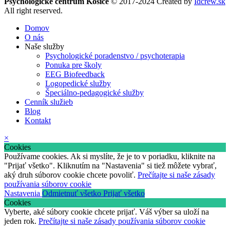
Psychologické centrum Košice
©
2017-2024 Created by
Idcrew.sk
All right reserved.
Domov
O nás
Naše služby
Psychologické poradenstvo / psychoterapia
Ponuka pre školy
EEG Biofeedback
Logopedické služby
Špeciálno-pedagogické služby
Cenník služieb
Blog
Kontakt
×
Cookies
Používame cookies. Ak si myslíte, že je to v poriadku, kliknite na
"Prijať všetko". Kliknutím na "Nastavenia" si tiež môžete vybrať,
aký druh súborov cookie chcete povoliť.
Prečítajte si naše zásady
používania súborov cookie
Nastavenia
Odmietnuť všetko
Prijať všetko
Cookies
Vyberte, aké súbory cookie chcete prijať. Váš výber sa uloží na
jeden rok.
Prečítajte si naše zásady používania súborov cookie