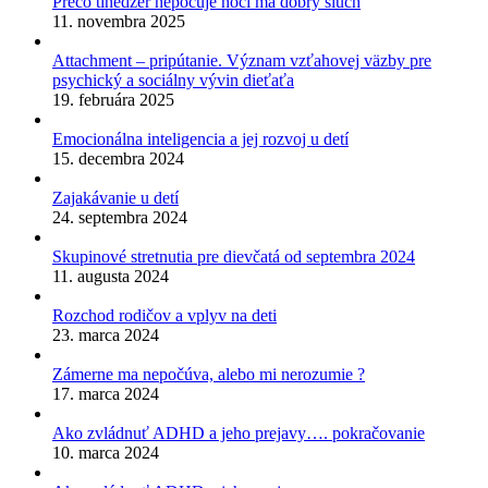
Prečo tínedžer nepočuje hoci má dobrý sluch
11. novembra 2025
Attachment – pripútanie. Význam vzťahovej väzby pre
psychický a sociálny vývin dieťaťa
19. februára 2025
Emocionálna inteligencia a jej rozvoj u detí
15. decembra 2024
Zajakávanie u detí
24. septembra 2024
Skupinové stretnutia pre dievčatá od septembra 2024
11. augusta 2024
Rozchod rodičov a vplyv na deti
23. marca 2024
Zámerne ma nepočúva, alebo mi nerozumie ?
17. marca 2024
Ako zvládnuť ADHD a jeho prejavy…. pokračovanie
10. marca 2024