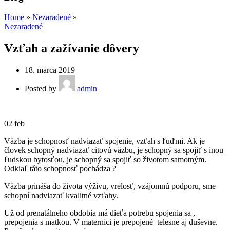
Home
»
Nezaradené
»
Nezaradené
Vzťah a zažívanie dôvery
18. marca 2019
Posted by
admin
02
feb
Väzba je schopnosť nadviazať spojenie, vzťah s ľuďmi. Ak je
človek schopný nadviazať citovú väzbu, je schopný sa spojiť s inou
ľudskou bytosťou, je schopný sa spojiť so životom samotným.
Odkiaľ táto schopnosť pochádza ?
Väzba prináša do života výživu, vrelosť, vzájomnú podporu, sme
schopní nadviazať kvalitné vzťahy.
Už od prenatálneho obdobia má dieťa potrebu spojenia sa ,
prepojenia s matkou. V maternici je prepojené telesne aj duševne.