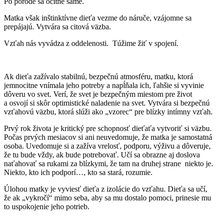
Po pôrode sa ocitne samé.
Matka však inštinktívne dieťa vezme do náruče, vzájomne sa
prepájajú. Vytvára sa citová väzba.
Vzťah nás vyvádza z oddelenosti. Túžime žiť v spojení.
Ak dieťa zažívalo stabilnú, bezpečnú atmosféru, matku, ktorá
jemnocitne vnímala jeho potreby a napĺňala ich, ľahšie si vyvinie
dôveru vo svet. Verí, že svet je bezpečným miestom pre život
a osvojí si skôr optimistické naladenie na svet. Vytvára si bezpečnú
vzťahovú väzbu, ktorá slúži ako „vzorec“ pre blízky intímny vzťah.
Prvý rok života je kritický pre schopnosť dieťaťa vytvoriť si väzbu.
Počas prvých mesiacov si ani neuvedomuje, že matka je samostatná
osoba. Uvedomuje si a zažíva vrelosť, podporu, výživu a dôveruje,
že tu bude vždy, ak bude potrebovať. Učí sa obrazne aj doslova
naťahovať sa rukami za blízkymi, že tam na druhej strane niekto je.
Niekto, kto ich podporí…, kto sa stará, rozumie.
Úlohou matky je vyviesť dieťa z izolácie do vzťahu. Dieťa sa učí,
že ak „vykročí“ mimo seba, aby sa mu dostalo pomoci, prinesie mu
to uspokojenie jeho potrieb.