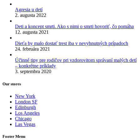
Agresia u detí
2. augusta 2022
Deti a koncept smrti. Ako s nimi o smrti hovoriť, čo pomáha
12. augusta 2021
Dieťa by malo dostať trest iba v nevyhnutných prípadoch
24. februára 2021
Účinné tipy pre rodičov pri vzdorovitom správaní malých detí
– konkrétne príklady
3. septembra 2020
Our stores
New York
London SF
Edinburgh
Los Angeles
Chicago
Las Vegas
Footer Menu